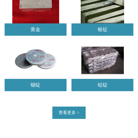
黄金
银锭
铟锭
铅锭
查看更多 >