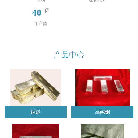
40
亿
年产值
产品中心
铜锭
高纯铟