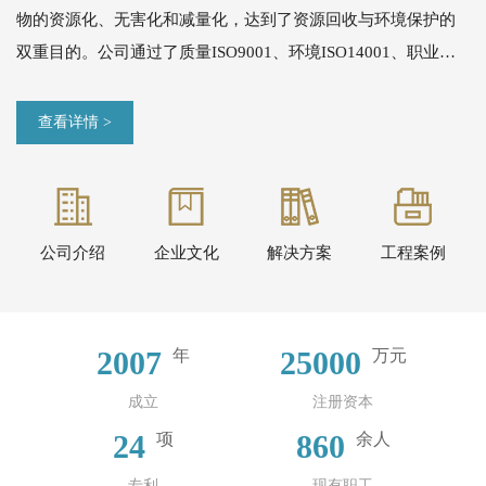
物的资源化、无害化和减量化，达到了资源回收与环境保护的
双重目的。公司通过了质量ISO9001、环境ISO14001、职业卫
生安全ISO45001等管理体系认证，实现了安全生产和环境监督
的自动化远程监控。
查看详情 >
公司生产工艺采用的是目前国内一流和国际先进的“富氧双侧吹
熔池熔炼”等先进工艺，发展前景广阔。该工艺是一项对低品位
复杂多金属等有色固废处理和资源利用方面的创新技术，具有
生态保护和环境治理特性、工艺高科技和产品高附加值的特
公司介绍
企业文化
解决方案
工程案例
性、自然生态和谐共存的低碳绿色特性等三大特性，成功解决
了有色金属冶炼中产生的废渣、废料的处理难题，实现了企业
效益和社会效益双赢的有机统一。
2007
25000
年
万元
成立
注册资本
24
860
项
余人
专利
现有职工