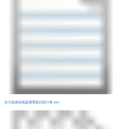
水污染源在线监测系统日统计表.xlsx