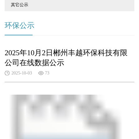
其它公示
环保公示
2025年10月2日郴州丰越环保科技有限
公司在线数据公示
2025-10-03
73