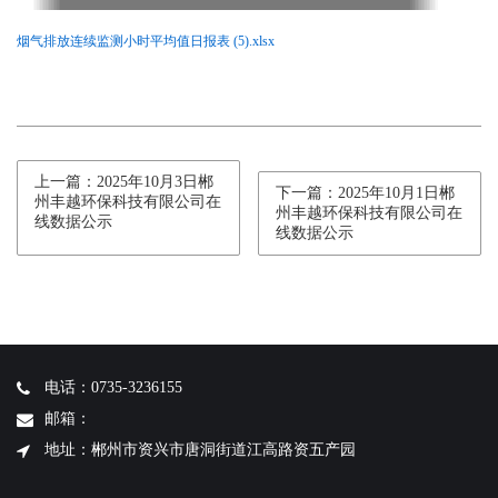
烟气排放连续监测小时平均值日报表 (5).xlsx
上一篇：2025年10月3日郴
下一篇：2025年10月1日郴
州丰越环保科技有限公司在
州丰越环保科技有限公司在
线数据公示
线数据公示
电话：0735-3236155
邮箱：
地址：郴州市资兴市唐洞街道江高路资五产园