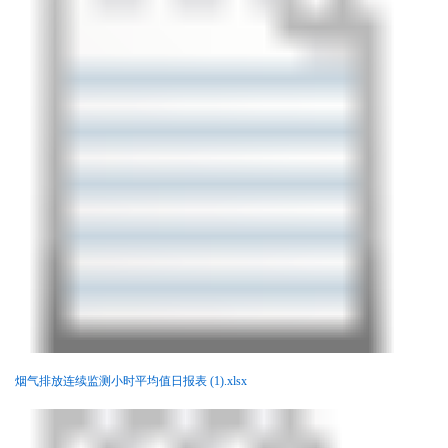
烟气排放连续监测小时平均值日报表 (1).xlsx