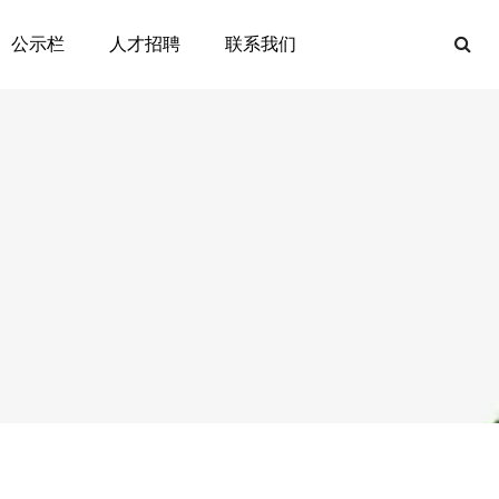
公示栏
人才招聘
联系我们