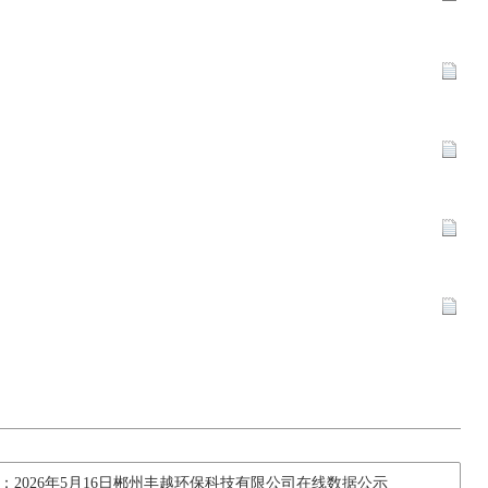
：2026年5月16日郴州丰越环保科技有限公司在线数据公示