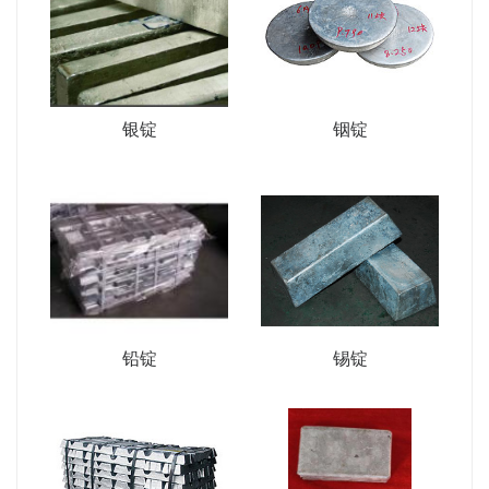
银锭
铟锭
铅锭
锡锭