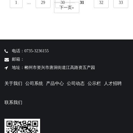
1
...
29
30
31
32
33
下一页»
电话：0735-3236155
邮箱：
地址：郴州市资兴市唐洞街道江高路资五产园
关于我们
公司系统
产品中心
公司动态
公示栏
人才招聘
联系我们