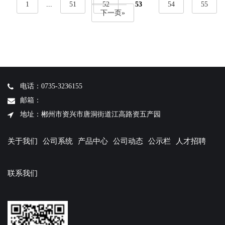
1
...
51
52
53
54
55
下一页»
电话：0735-3236155
邮箱：
地址：郴州市资兴市唐洞街道江高路资五产园
关于我们
公司系统
产品中心
公司动态
公示栏
人才招聘
联系我们