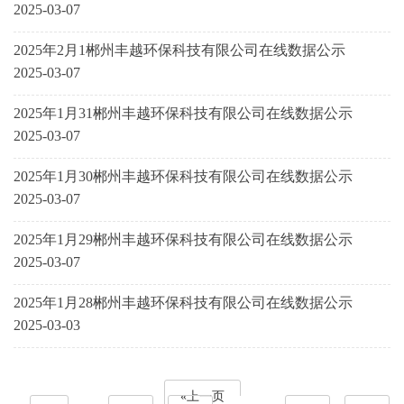
2025-03-07
2025年2月1郴州丰越环保科技有限公司在线数据公示
2025-03-07
2025年1月31郴州丰越环保科技有限公司在线数据公示
2025-03-07
2025年1月30郴州丰越环保科技有限公司在线数据公示
2025-03-07
2025年1月29郴州丰越环保科技有限公司在线数据公示
2025-03-07
2025年1月28郴州丰越环保科技有限公司在线数据公示
2025-03-03
«上一页