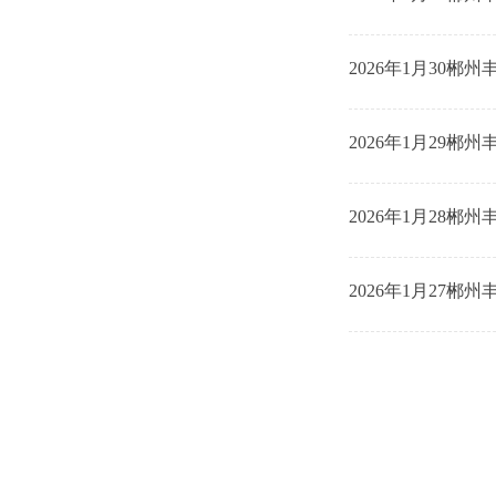
2026年1月30
2026年1月29
2026年1月28
2026年1月27