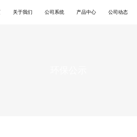
页
关于我们
公司系统
产品中心
公司动态
环保公示