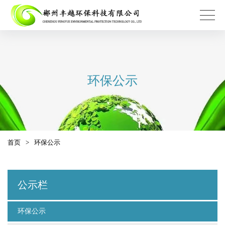
环保公示
首页
>
环保公示
公示栏
环保公示