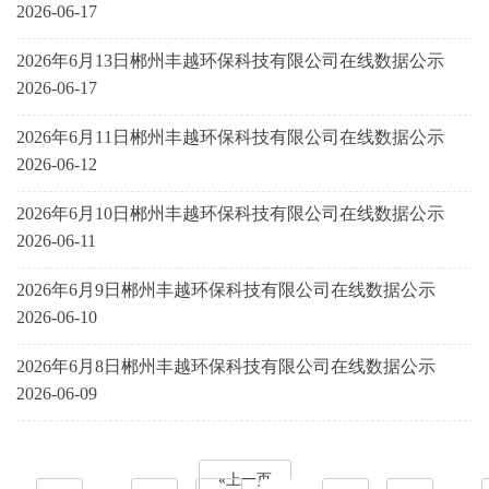
2026-06-17
2026年6月13日郴州丰越环保科技有限公司在线数据公示
2026-06-17
2026年6月11日郴州丰越环保科技有限公司在线数据公示
2026-06-12
2026年6月10日郴州丰越环保科技有限公司在线数据公示
2026-06-11
2026年6月9日郴州丰越环保科技有限公司在线数据公示
2026-06-10
2026年6月8日郴州丰越环保科技有限公司在线数据公示
2026-06-09
«上一页