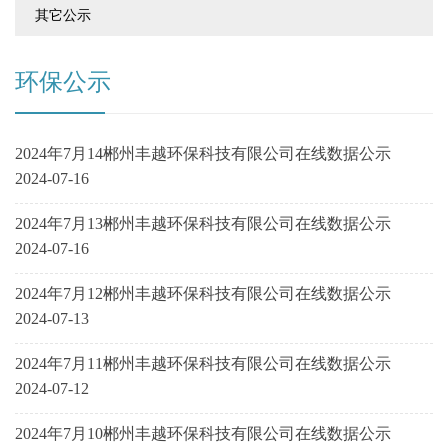
其它公示
环保公示
2024年7月14郴州丰越环保科技有限公司在线数据公示
2024-07-16
2024年7月13郴州丰越环保科技有限公司在线数据公示
2024-07-16
2024年7月12郴州丰越环保科技有限公司在线数据公示
2024-07-13
2024年7月11郴州丰越环保科技有限公司在线数据公示
2024-07-12
2024年7月10郴州丰越环保科技有限公司在线数据公示